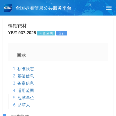
全国标准信息公共服务平台
Togg
navi
首页
行业标准
标准查询
镍铂靶材
YS/T 937-2025
有色金属
现行
月报查询
标准公告查询
帮助中心
目录
1
标准状态
2
基础信息
3
备案信息
4
适用范围
5
起草单位
6
起草人