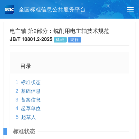
全国标准信息公共服务平台
Togg
navi
首页
行业标准
标准查询
电主轴 第2部分：铣削用电主轴技术规范
JB/T 10801.2-2025
机械
现行
月报查询
标准公告查询
帮助中心
目录
1
标准状态
2
基础信息
3
备案信息
4
起草单位
5
起草人
标准状态