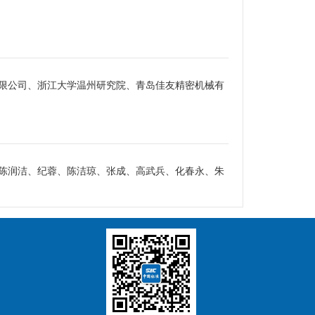
限公司、浙江大学温州研究院、青岛佳友精密机械有
陈润洁、纪蓉、陈洁琼、张成、高武兵、化春永、朱