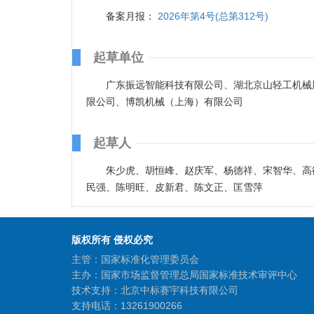
备案月报：
2026年第4号(总第312号)
起草单位
广东振远智能科技有限公司、湖北京山轻工机械
限公司、博凯机械（上海）有限公司
起草人
朱少虎、胡恒峰、赵庆军、杨德祥、宋智华、高
民强、陈明旺、皮新君、陈文正、匡雪萍
版权所有 侵权必究
主管：国家标准化管理委员会
主办：国家市场监督管理总局国家标准技术审评中心
技术支持：北京中标赛宇科技有限公司
支持电话：13261900266