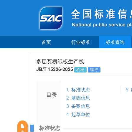
首页
行业标准
标准查询
多层瓦楞纸板生产线
JB/T 15326-2025
机械
现行
1
标准状态
5
目录
2
基础信息
3
备案信息
4
起草单位
标准状态