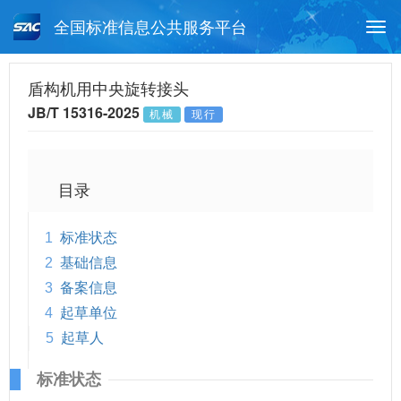
全国标准信息公共服务平台
Togg
navi
首页
行业标准
标准查询
盾构机用中央旋转接头
JB/T 15316-2025
机械
现行
月报查询
标准公告查询
帮助中心
目录
1
标准状态
2
基础信息
3
备案信息
4
起草单位
5
起草人
标准状态