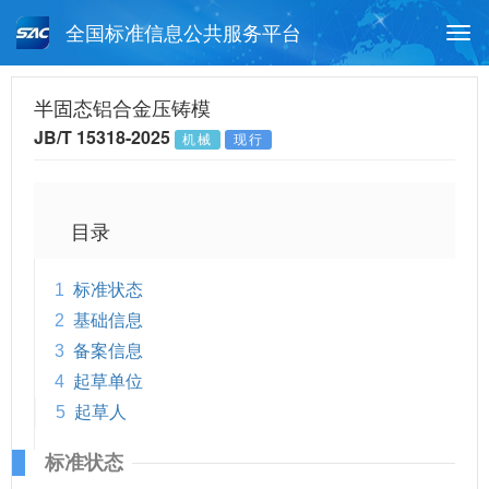
全国标准信息公共服务平台
Togg
navi
首页
行业标准
标准查询
半固态铝合金压铸模
JB/T 15318-2025
机械
现行
月报查询
标准公告查询
帮助中心
目录
1
标准状态
2
基础信息
3
备案信息
4
起草单位
5
起草人
标准状态