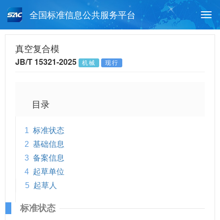
全国标准信息公共服务平台
Togg
navi
首页
行业标准
标准查询
真空复合模
JB/T 15321-2025
机械
现行
月报查询
标准公告查询
帮助中心
目录
1
标准状态
2
基础信息
3
备案信息
4
起草单位
5
起草人
标准状态