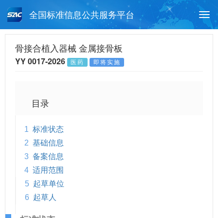
全国标准信息公共服务平台
Togg
navi
首页
行业标准
标准查询
骨接合植入器械 金属接骨板
YY 0017-2026
医药
即将实施
月报查询
标准公告查询
帮助中心
目录
1
标准状态
2
基础信息
3
备案信息
4
适用范围
5
起草单位
6
起草人