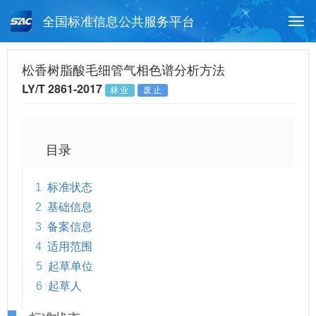
全国标准信息公共服务平台
Togg
navi
首页
行业标准
标准查询
松香树脂酸毛细管气相色谱分析方法
LY/T 2861-2017
林业
废止
月报查询
标准公告查询
帮助中心
目录
1
标准状态
2
基础信息
3
备案信息
4
适用范围
5
起草单位
6
起草人