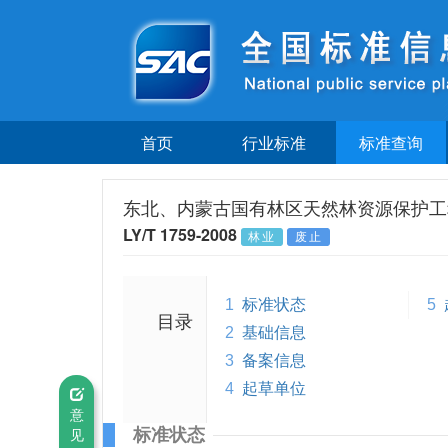
首页
行业标准
标准查询
东北、内蒙古国有林区天然林资源保护工
LY/T 1759-2008
林业
废止
1
标准状态
5
目录
2
基础信息
3
备案信息
4
起草单位
意
标准状态
见