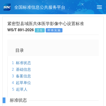
全国标准信息公共服务平台
Togg
navi
首页
行业标准
标准查询
紧密型县域医共体医学影像中心设置标准
WS/T 891-2026
卫生
即将实施
月报查询
标准公告查询
帮助中心
目录
1
标准状态
2
基础信息
3
备案信息
4
起草单位
5
起草人
标准状态