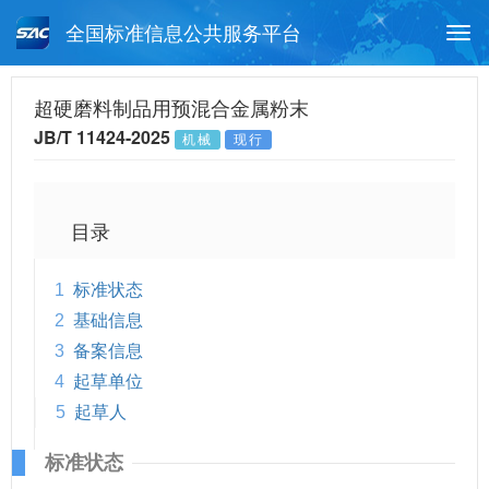
全国标准信息公共服务平台
Togg
navi
首页
行业标准
标准查询
超硬磨料制品用预混合金属粉末
JB/T 11424-2025
机械
现行
月报查询
标准公告查询
帮助中心
目录
1
标准状态
2
基础信息
3
备案信息
4
起草单位
5
起草人
标准状态