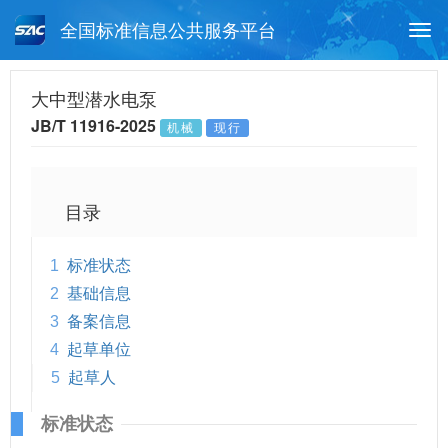
全国标准信息公共服务平台
Togg
navi
首页
行业标准
标准查询
大中型潜水电泵
JB/T 11916-2025
机械
现行
月报查询
标准公告查询
帮助中心
目录
1
标准状态
2
基础信息
3
备案信息
4
起草单位
5
起草人
标准状态