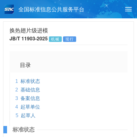
全国标准信息公共服务平台
Togg
navi
首页
行业标准
标准查询
换热翅片级进模
JB/T 11903-2025
机械
现行
月报查询
标准公告查询
帮助中心
目录
1
标准状态
2
基础信息
3
备案信息
4
起草单位
5
起草人
标准状态