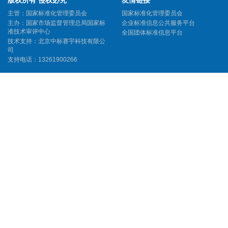
版权所有 侵权必究
友情链接
主管：国家标准化管理委员会
国家标准化管理委员会
主办：国家市场监督管理总局国家标
企业标准信息公共服务平台
准技术审评中心
全国团体标准信息平台
技术支持：北京中标赛宇科技有限公
司
支持电话：13261900266