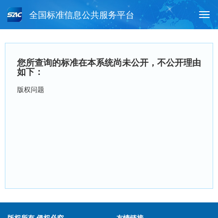
全国标准信息公共服务平台
Togg
navi
首页
行业标准
标准查询
您所查询的标准在本系统尚未公开，不公开理由
月报查询
标准公告查询
帮助中心
如下：
版权问题