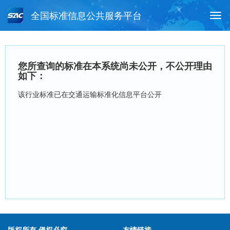
全国标准信息公共服务平台
Togg
navi
首页
行业标准
标准查询
您所查询的标准在本系统尚未公开，不公开理由
月报查询
标准公告查询
帮助中心
如下：
该行业标准已在交通运输标准化信息平台公开